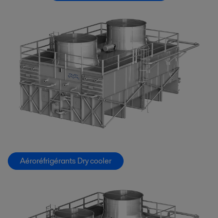
Aéroréfrigérants Dry cooler