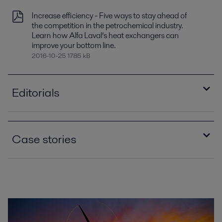
Increase efficiency - Five ways to stay ahead of
the competition in the petrochemical industry.
Learn how Alfa Laval’s heat exchangers can
improve your bottom line.
2016-10-25 1785 kB
Editorials
Alfa Laval's compact condensers offers sizable
payback
Case stories
2016-10-25 1132 kB
Compact heat exchangers: Improving heat
A reboiler for the space age
recovery - in Chemical Engineering 2009
2021-04-15 1741 kB
2016-10-25 2070 kB
Consider Alfa Laval spiral heat exchangers for
Hot and cold water for free
fouling applications
2016-10-25 308 kB
2016-10-25 330 kB