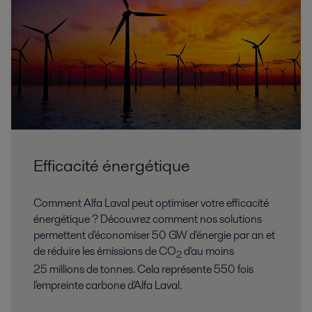
Exchanging ideas
Alfa Laval Compabloc condenser solves
problems in Belgian dichloroethane plant
2016-10-25 282 kB
2016-10-25 1221 kB
Expanding the envelope
2016-10-25 652 kB
Shift to compact heat exchangers - for optimized
heat recovery, efficient cooling and reduce chiller
load
Efficacité énergétique
2016-10-25 639 kB
Where size really counts - Compact heat
exchangers make reducing CO
emissions
Comment Alfa Laval peut optimiser votre efficacité
2
profitable
énergétique ? Découvrez comment nos solutions
2016-10-25 234 kB
permettent d'économiser 50 GW d'énergie par an et
de réduire les émissions de CO
d'au moins
2
25 millions de tonnes. Cela représente 550 fois
l'empreinte carbone d'Alfa Laval.