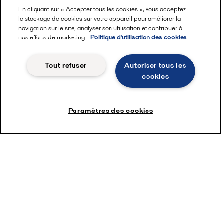
En cliquant sur « Accepter tous les cookies », vous acceptez
Condition monitoring pour pompes
le stockage de cookies sur votre appareil pour améliorer la
Lubrification par air fluidisé pour coque de
navigation sur le site, analyser son utilisation et contribuer à
nos efforts de marketing.
Politique d'utilisation des cookies
navire OceanGlide
Tout refuser
Autoriser tous les
Services les plus populaires
cookies
Services pour échangeurs thermiques à
plaques et joints
Paramètres des cookies
Calculez combien de temps dureront vos joints
Pièces détachées d'origine
Fiches de sécurité
Devenez partenaire
Vos outils
Sélecteur d'échangeur de chaleur pour