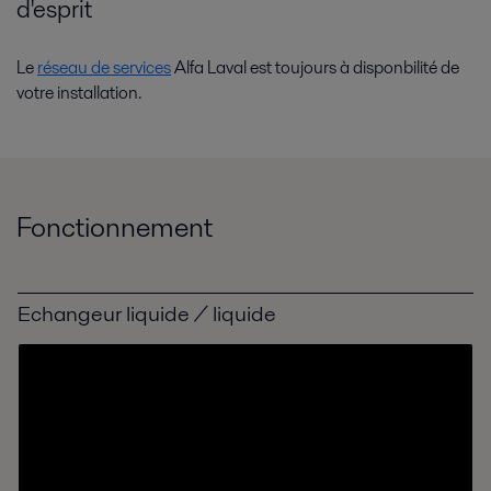
d'esprit
Le
réseau de services
Alfa Laval est toujours à disponbilité de
votre installation.
Eau potable
Fonctionnement
La demande d’eau potable est en constante augmentation dans le
monde entier, car la croissance démographique et l’élévation du niveau
de vie s’accompagnent d’une augmentation de la quantité d’eau util...
Echangeur liquide / liquide