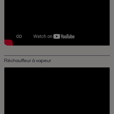
Engrais
L'expertise, les équipements et les services Alfa Laval aident les
producteurs d'engrais à réduire leur consommation d'énergie et leur
impact environnemental.
Plus
Réchauffeur à vapeur