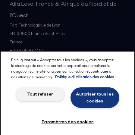
Alfa Laval France & Afrique du Nord et de
l'Ouest
Parc Technologique de Lyon
FR-69800
France Saint-Priest
France
+33 4 69 16 77 00
En cliquant sur « Accepter tous les cookies », vous acceptez
le stockage de cookies sur votre appareil pour améliorer la
Tous les bureaux et partenaires
navigation sur le site, analyser son utilisation et contribuer à
nos efforts de marketing.
Politique d'utilisation des cookies
Tout refuser
Autoriser tous les
Cookies policy
Legal terms and conditions
cookies
Suivre
Paramètres des cookies
© 2015-2026, ALFA LAVAL