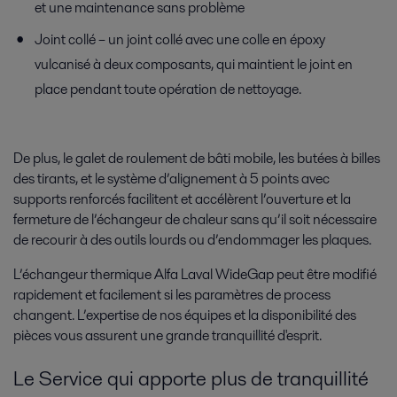
et une maintenance sans problème
Biocarburants
Joint collé – un joint collé avec une colle en époxy
vulcanisé à deux composants, qui maintient le joint en
Solutions pour la production de biocarburant
place pendant toute opération de nettoyage.
De plus, le galet de roulement de bâti mobile, les butées à billes
des tirants, et le système d’alignement à 5 points avec
supports renforcés facilitent et accélèrent l’ouverture et la
fermeture de l’échangeur de chaleur sans qu’il soit nécessaire
de recourir à des outils lourds ou d’endommager les plaques.
L’échangeur thermique Alfa Laval WideGap peut être modifié
Biotechnologies
rapidement et facilement si les paramètres de process
Pour la production douce mais efficace de protéines à partir de cultures
changent. L’expertise de nos équipes et la disponibilité des
de cellules de mammifères, Alfa Laval propose une large gamme
pièces vous assurent une grande tranquillité d'esprit.
d'équipements hygiéniques spécifiques
Le Service qui apporte plus de tranquillité