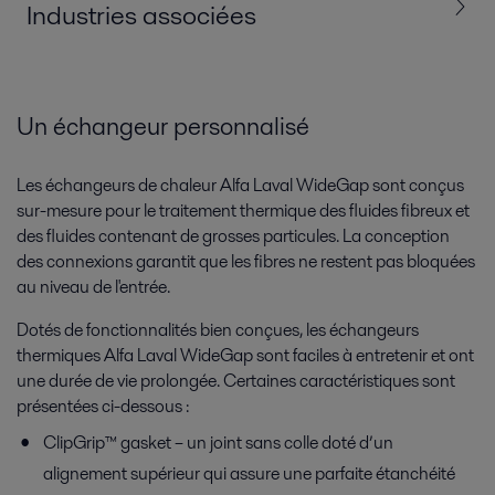
Industries associées
Tous
Agroalimentaire, produits laitiers et boissons
Un échangeur personnalisé
Biotechnologies et industrie pharmaceutique
Les échangeurs de chaleur Alfa Laval WideGap sont conçus
sur-mesure pour le traitement thermique des fluides fibreux et
Eau et traitement des eaux
Produits chimiques
des fluides contenant de grosses particules. La conception
des connexions garantit que les fibres ne restent pas bloquées
Pulpe et papier
Énergie
au niveau de l'entrée.
Dotés de fonctionnalités bien conçues, les échangeurs
thermiques Alfa Laval WideGap sont faciles à entretenir et ont
une durée de vie prolongée. Certaines caractéristiques sont
présentées ci-dessous :
ClipGrip™ gasket – un joint sans colle doté d’un
alignement supérieur qui assure une parfaite étanchéité