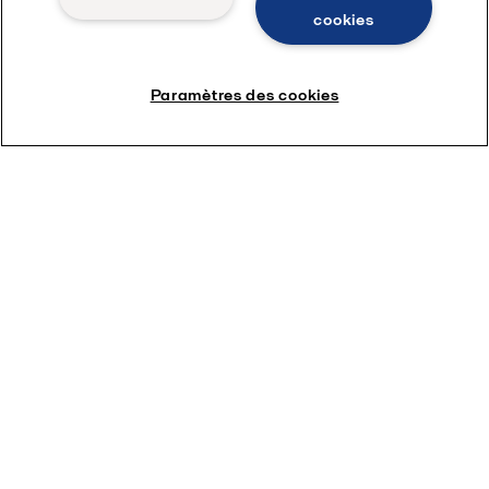
cookies
2025-11-05
Alfa Laval signe un contrat majeur avec EDF pour
accélérer les projets nucléaires en France
Paramètres des cookies
2025-06-04
Empreinte Eau : comment réaliser l'audit d'usage de l'eau