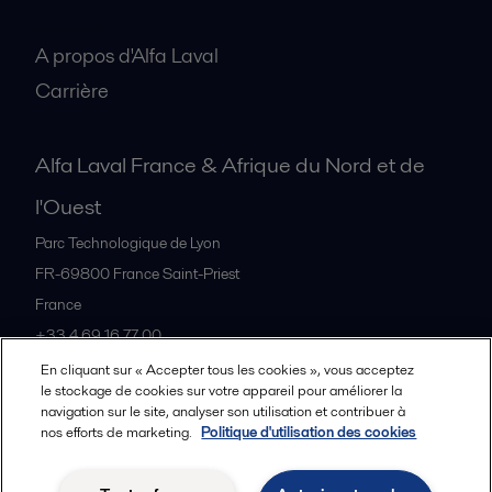
A propos
A propos d'Alfa Laval
Carrière
Alfa Laval France & Afrique du Nord et de
l'Ouest
Parc Technologique de Lyon
FR-69800
France Saint-Priest
France
+33 4 69 16 77 00
En cliquant sur « Accepter tous les cookies », vous acceptez
le stockage de cookies sur votre appareil pour améliorer la
Tous les bureaux et partenaires
navigation sur le site, analyser son utilisation et contribuer à
nos efforts de marketing.
Politique d'utilisation des cookies