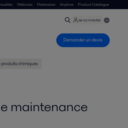
tualités
Webinars
Partenaires
Anytime
Product Catalogue
se connecter
Demander un devis
é produits chimiques
 de maintenance