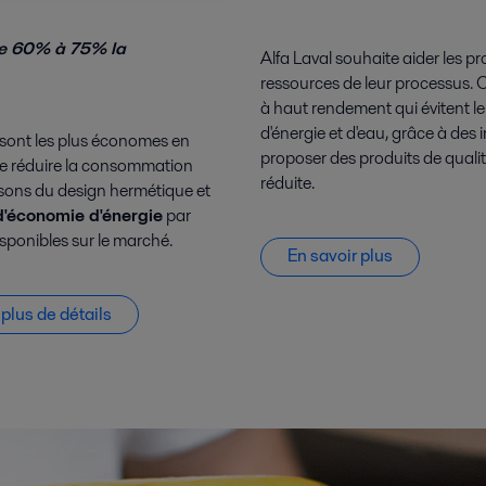
de 60% à 75% la
Alfa Laval souhaite aider les pr
ressources de leur processus. C
à haut rendement qui évitent l
d'énergie et d'eau, grâce à des
 sont les plus économes en
proposer des produits de qual
de réduire la consommation
réduite.
aisons du design hermétique et
d'économie d'énergie
par
sponibles sur le marché.
En savoir plus
 plus de détails