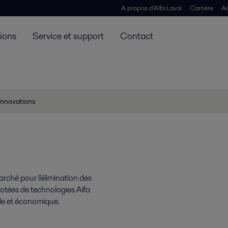
A propos d'Alfa Laval
Carrière
Ac
tions
Service et support
Contact
Innovations
arché pour l'élimination des
t dotées de technologies Alfa
ble et économique.