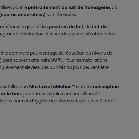
ilisés pour le
prétraitement du lait de fromagerie
, où
(spores anaérobies)
sont éliminées.
 améliorer la qualité des
poudres de lait
, du
lait de
e
, grâce à l'élimination efficace des spores aérobies telles
définie comme le pourcentage de réduction du niveau de
e) peut souvent atteindre 99 %. Pour les installations
culièrement élevées, deux unités ou plus peuvent être
ques telles que
Alfa Laval eMotion™
et notre
conception
ar le bas
garantissent également une efficacité
é aux normes d'hygiène les plus strictes et un coût total