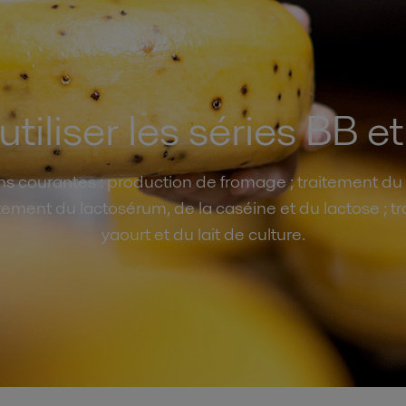
utiliser les séries BB e
s courantes : production de fromage ; traitement du l
itement du lactosérum, de la caséine et du lactose ; t
yaourt et du lait de culture.