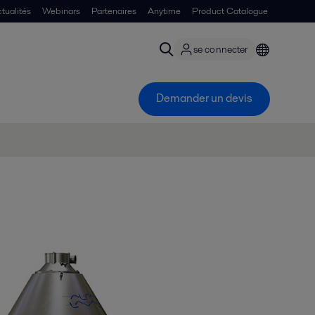
tualités
Webinars
Partenaires
Anytime
Product Catalogue
se connecter
Demander un devis