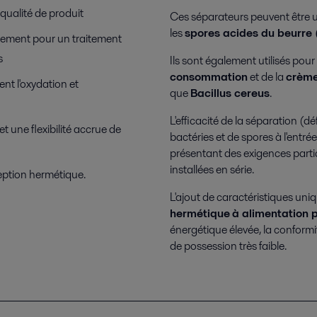
qualité de produit
Ces séparateurs peuvent être ut
les
spores acides du beurre 
illement pour un traitement
s
Ils sont également utilisés pour
consommation
et de la
crèm
ent l'oxydation et
que
Bacillus cereus
.
L'efficacité de la séparation (
 une flexibilité accrue de
bactéries et de spores à l'entré
présentant des exigences parti
installées en série.
eption hermétique.
L'ajout de caractéristiques uni
hermétique
à alimentation p
énergétique élevée, la conformit
de possession très faible.