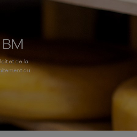
t BM
ait et de la
raitement du