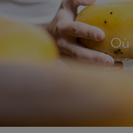
Où 
Application
crème ; tra