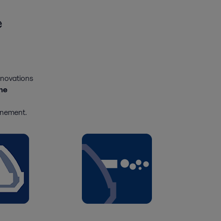
e
innovations
ne
onnement.