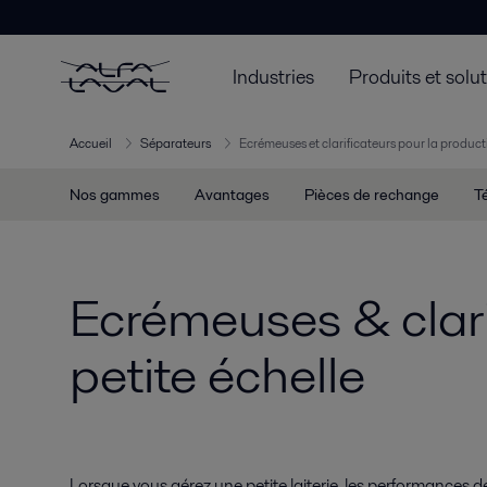
Industries
Produits et solu
Accueil
Séparateurs
Ecrémeuses et clarificateurs pour la producti
Nos gammes
Avantages
Pièces de rechange
T
Ecrémeuses & clarif
petite échelle
Lorsque vous gérez une petite laiterie, les performances 