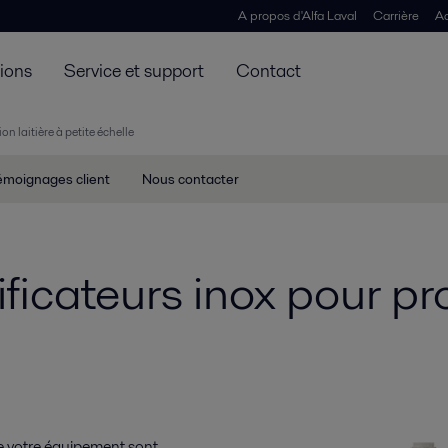
A propos d'Alfa Laval
Carrière
Ac
tions
Service et support
Contact
on laitière à petite échelle
émoignages client
Nous contacter
icateurs inox pour pro
de votre équipement sont