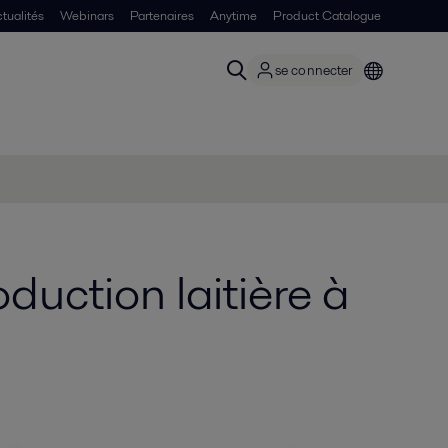
tualités
Webinars
Partenaires
Anytime
Product Catalogue
se connecter
duction laitière à