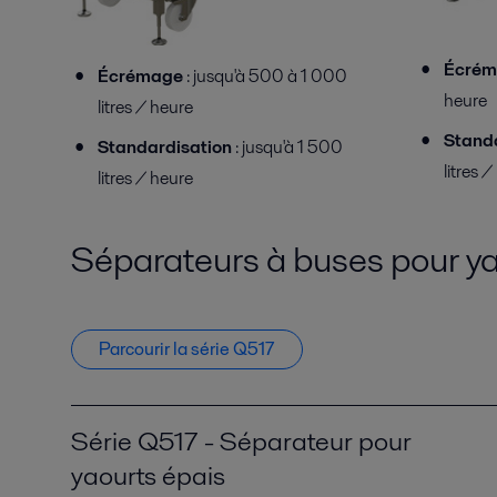
Écré
Écrémage
: jusqu'à 500 à 1 000
heure
litres / heure
Stand
Standardisation
: jusqu'à 1 500
litres 
litres / heure
Séparateurs à buses pour ya
Parcourir la série Q517
Série Q517 - Séparateur pour
yaourts épais