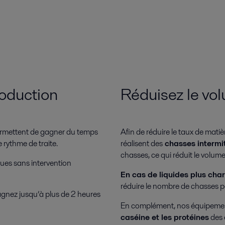
roduction
Réduisez le volu
ermettent de gagner du temps
Afin de réduire le taux de mat
e rythme de traite.
réalisent des
chasses intermit
chasses, ce qui réduit le volume 
oues sans intervention
En cas de liquides plus cha
réduire le nombre de chasses po
agnez jusqu’à plus de 2 heures
En complément, nos équipement
caséine et les protéines
des 