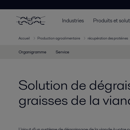
Industries
Produits et solu
Accueil
Production agroalimentaire
récupération des protéines
Organigramme
Service
Solution de dégrai
graisses de la via
L'ajout d'un système de dégraissage de la viande à votre