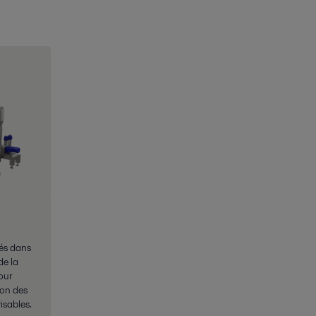
sés dans
de la
our
ion des
risables.