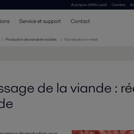
A propos d'Alfa Laval
Carrière
Ac
tions
Service et support
Contact
Production de viande et volailles
Fat reduction in meat
ssage de la viande : r
nde
 processus de production vous