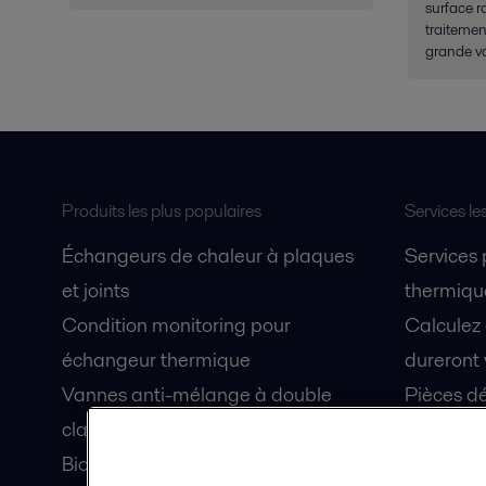
surface 
traitemen
grande va
Produits les plus populaires
Services le
Échangeurs de chaleur à plaques
Services
et joints
thermique
Condition monitoring pour
Calculez
échangeur thermique
dureront 
Vannes anti-mélange à double
Pièces dé
clapet Unique Mixproof
Fiches de
Bioréacteurs à membranes MBR
Devenez 