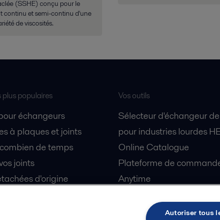
raclée (SSHE) conçu pour le
t continu et semi-continu d'une
riété de viscosités.
s plus populaires
Vos outils
 pour échangeurs
Sélecteur d'échangeur de
s à plaques et joints
pour industries lourdes H
 combien de temps
Online Catalogue
vos joints
Plateforme de commande 
tachées d'origine
Anytime
 sécurité
Simulateur de séparation
partenaire
centrifuge biotechnologie
Autoriser tous l