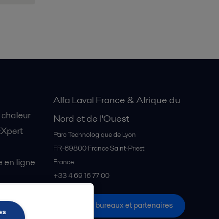
Alfa Laval France & Afrique du
 chaleur
Nord et de l'Ouest
EXpert
Parc Technologique de Lyon
FR-69800
France Saint-Priest
en ligne
France
+33 4 69 16 77 00
Tous les bureaux et partenaires
s Explore
es