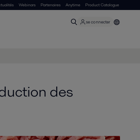
tualités
Webinars
Partenaires
Anytime
Product Catalogue
se connecter
éduction des