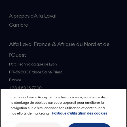
A propos
A propos d'Alfa Laval
Carrière
Alfa Laval France & Afrique du Nord et de
l'Ouest
Parc Technologique de Lyon
FR-69800
France Saint-Priest
France
+33 4 69 16 77 00
En cliquant sur « Accepter tous les cookies », vous acceptez
le stockage de cookies sur votre appareil pour améliorer la
Tous les bureaux et partenaires
navigation sur le site, analyser son utilisation et contribuer à
nos efforts de marketing.
Politique d'utilisation des cookies