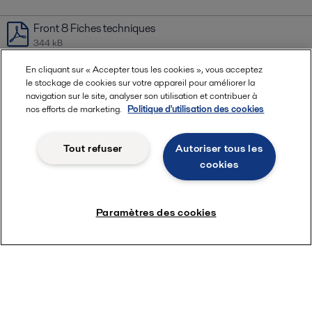
Front 8 Fiches techniques
344 kB
En cliquant sur « Accepter tous les cookies », vous acceptez
Front 10 Fiches techniques
le stockage de cookies sur votre appareil pour améliorer la
343 kB
navigation sur le site, analyser son utilisation et contribuer à
nos efforts de marketing.
Politique d'utilisation des cookies
Plus
Tout refuser
Autoriser tous les
cookies
Industries associées
Paramètres des cookies
La
pasteurisation
joue un rôle essentiel dans un large
Tous
Agroalimentaire, produits laitiers et boissons
éventail de traitement
des boissons et produits
pharmaceutiques
. Afin de garantir la sécurité et la qualité de
Biotechnologies et industrie pharmaceutique
vos produits, il est important de maintenir votre
échangeur
thermique
en parfait état de fonctionnement. Quelle que soit