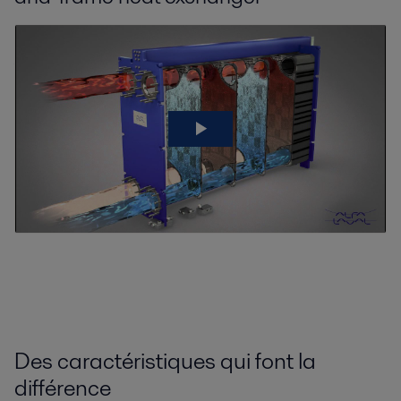
Alfa Laval liquid/liquid gasketed plate-
and-frame heat exchanger
Des caractéristiques qui font la
différence