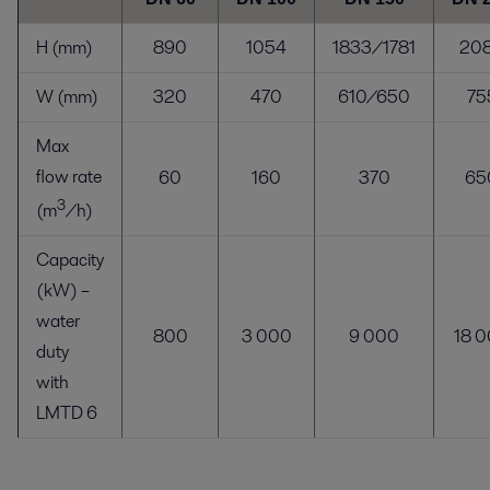
H (mm)
890
1054
1833/1781
20
W (mm)
320
470
610/650
75
Max
flow rate
60
160
370
65
3
(m
/h)
Capacity
(kW) –
water
800
3 000
9 000
18 
duty
with
LMTD 6