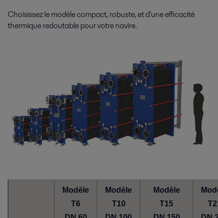
Choisissez le modèle compact, robuste, et d'une efficacité
thermique redoutable pour votre navire.
Modèle
Modèle
Modèle
Mod
T6
T10
T15
T2
DN 60
DN 100
DN 150
DN 