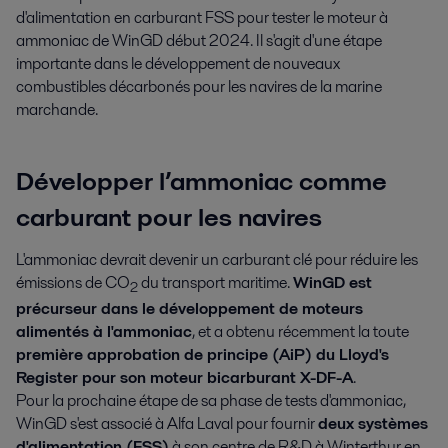
d'alimentation en carburant FSS pour tester le moteur à 
ammoniac de WinGD début 2024. Il s'agit d'une étape 
importante dans le développement de nouveaux 
combustibles décarbonés pour les navires de la marine 
marchande.
Développer l’ammoniac comme
carburant pour les navires
L'ammoniac devrait devenir un carburant clé pour réduire les
émissions de CO
du transport maritime.
WinGD est
2
précurseur dans le développement de moteurs
alimentés à l'ammoniac
, et a obtenu récemment la toute
première approbation de principe (AiP) du Lloyd's
Register pour son moteur bicarburant X-DF-A
.
Pour la prochaine étape de sa phase de tests d'ammoniac,
WinGD s'est associé à Alfa Laval pour fournir
deux systèmes
d'alimentation (FSS)
à son centre de R&D à Winterthur en