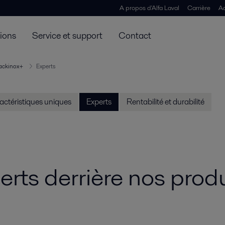
A propos d'Alfa Laval
Carrière
Ac
tions
Service et support
Contact
ackinox+
Experts
actéristiques uniques
Experts
Rentabilité et durabilité
rts derrière nos produ