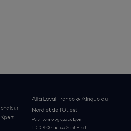
Alfa Laval France & Afrique du
 chaleur
Nord et de l'Ouest
EXpert
Parc Technologique de Lyon
FR-69800
France Saint-Priest