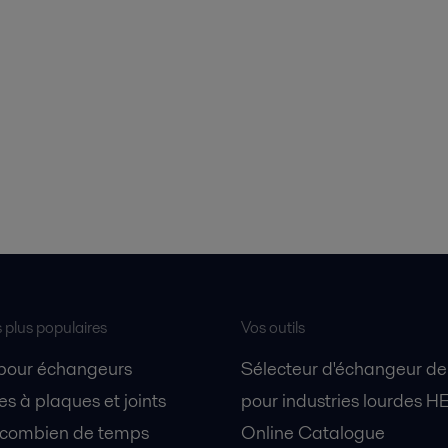
s plus populaires
Vos outils
 pour échangeurs
Sélecteur d'échangeur de
s à plaques et joints
pour industries lourdes H
 combien de temps
Online Catalogue