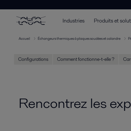
Industries
Produits et solu
Accueil
Échangeurs thermiques à plaques soudées et calandre
P
Configurations
Comment fonctionne-t-elle ?
Car
Rencontrez les expe