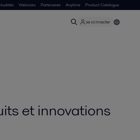
tualités
Webinars
Partenaires
Anytime
Product Catalogue
se connecter
its et innovations