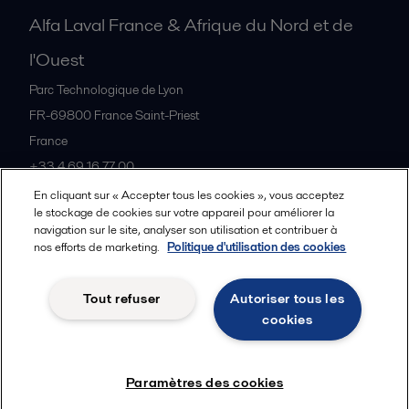
Alfa Laval France & Afrique du Nord et de
l'Ouest
Parc Technologique de Lyon
FR-69800
France Saint-Priest
France
+33 4 69 16 77 00
En cliquant sur « Accepter tous les cookies », vous acceptez
le stockage de cookies sur votre appareil pour améliorer la
Tous les bureaux et partenaires
navigation sur le site, analyser son utilisation et contribuer à
nos efforts de marketing.
Politique d'utilisation des cookies
Tout refuser
Autoriser tous les
Cookies policy
Legal terms and conditions
cookies
Suivre
Paramètres des cookies
© 2015-2026, ALFA LAVAL