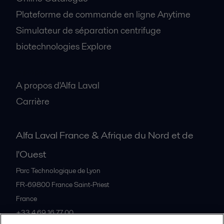
Plateforme de commande en ligne Anytime
Simulateur de séparation centrifuge
biotechnologies Explore
A propos
A propos d'Alfa Laval
Carrière
Alfa Laval France & Afrique du Nord et de
l'Ouest
Parc Technologique de Lyon
FR-69800
France Saint-Priest
France
+33 4 69 16 77 00