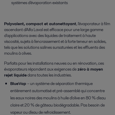
systèmes d'évaporation existants
Poly
valent, compact et autonettoyant
,
l'
évaporateur à film
ascendant d'Alfa Laval
est efficace pour une large gamme
d'applications avec des liquides de traitement
à haute
viscosité,
sujets à l'encrassement et à forte teneur en solides,
tels que les solutions salines sur
saturées et
les effluents des
moulins à olives
.
Parfaits pour les installations neuves ou en rénovation,
ces
évaporateurs répondent aux exigences de
zéro à moyen
rejet liquide
dans
toutes les industries.
BlueVap
–
un système de séparation thermique
entièrement
automatisé et pré-assemblé
qui concentre
les eaux noires des moulins à huile d'olive en 80 % d'eau
claire et 20 % de gâteau biodégradable. Pas besoin de
vapeur ou d'eau de refroidissement.