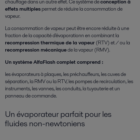
chauffage dans un autre effet. Ce système de
conception à
d'équipements hygiéniques spécifiques
effets multiples
permet de réduire la consommation de
vapeur.
La consommation de vapeur peut être encore réduite à une
fraction de la capacité d'évaporationn en combinant la
recompression thermique de la vapeur
(RTV) et / ou la
recompression mécanique
de la vapeur (RMV).
Un système AlfaFlash complet comprend :
les évaporateurs à plaques, les préchauffeurs, les cuves de
Production agricole
séparation, la RMV ou la RTV, les pompes de recirculation, les
instruments, les vannes, les conduits, la tuyauterie et un
Equipements de transformation du sucre et amidon destinés à la
panneau de commande.
consommation et du latex pour l'industrie textile et médicale.
Un évaporateur parfait pour les
fluides non-newtoniens