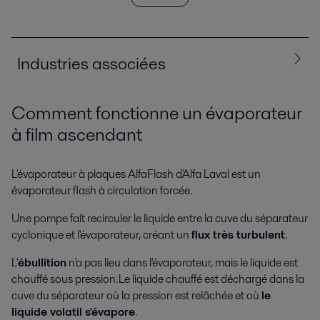
Industries associées
Comment fonctionne un évaporateur
Tous
Agroalimentaire, produits laitiers et boissons
à film ascendant
Biotechnologies et industrie pharmaceutique
L'évaporateur à plaques AlfaFlash d'Alfa Laval est un
évaporateur flash à circulation forcée.
Eau et traitement des eaux
Produits chimiques
Une pompe fait recirculer le liquide entre la cuve du séparateur
Énergie
cyclonique et l'évaporateur, créant un
flux très turbulent
.
L'
ébullition
n'a pas lieu dans l'évaporateur, mais le liquide est
chauffé sous pression. Le liquide chauffé est déchargé dans la
cuve du séparateur où la pression est relâchée et où
le
liquide volatil s'évapore
.