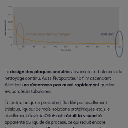
Production agroalimentaire
Les produits alimentaires doivent répondre aux attentes des clients. Les
technologies Alfa Laval de transformation y contribuent : goût et texture
justes, bonne hygiène et faibles coûts opérationnels.
Le
design des plaques ondulées
favorise la turbulence et le
Plus
nettoyage continu. Aussi l'évaporateur à film ascendant
AlfaFlash
ne
s'encrasse pas
aussi rapidement
que les
évaporateurs tubulaires.
En outre, lorsqu'un produit est fluidifié par cisaillement
(résidus, liqueur de maïs, solutions protéiniques
,
etc
.
), le
cisaillement élevé de l'
AlfaFlash
réduit la
viscosité
apparente
du liquide de process
, ce qui réduit encore