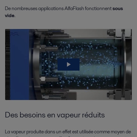
De nombreuses applications AlfaFlash fonctionnent
sous
vide
.
Biocarburants
Solutions pour la production de biocarburant
Des besoins en vapeur réduits
Biotechnologies
Pour la production douce mais efficace de protéines à partir de cultures
La vapeur produite dans un effet est utilisée comme moyen de
de cellules de mammifères, Alfa Laval propose une large gamme