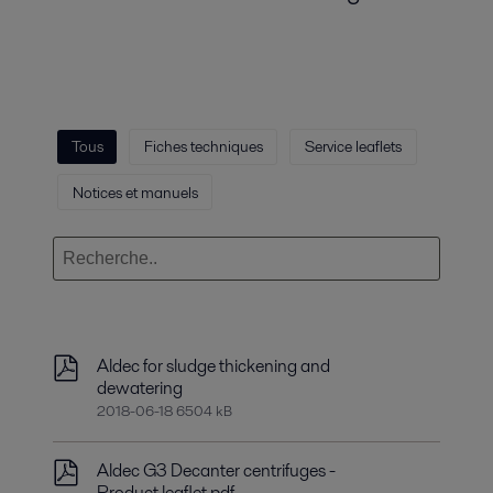
Tous
Fiches techniques
Service leaflets
Notices et manuels
Aldec for sludge thickening and
dewatering
2018-06-18 6504 kB
Aldec G3 Decanter centrifuges -
Product leaflet.pdf