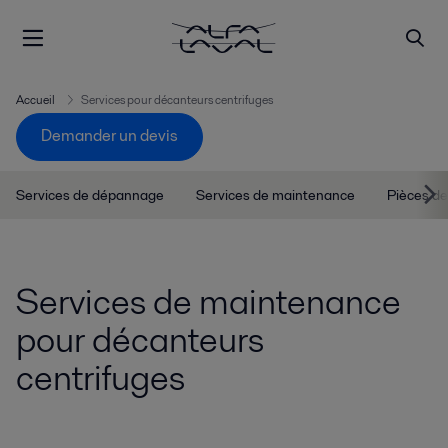
Accueil
Services pour décanteurs centrifuges
Demander un devis
Services de dépannage
Services de maintenance
Pièces d
Services de maintenance
pour décanteurs
centrifuges