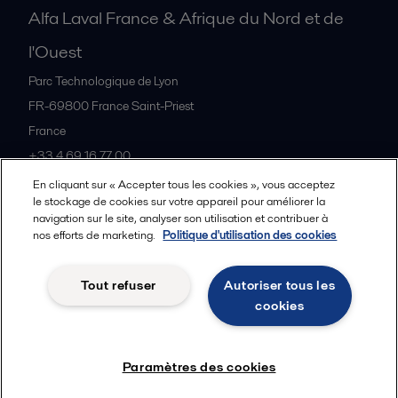
Alfa Laval France & Afrique du Nord et de
l'Ouest
Parc Technologique de Lyon
FR-69800
France Saint-Priest
France
+33 4 69 16 77 00
En cliquant sur « Accepter tous les cookies », vous acceptez
le stockage de cookies sur votre appareil pour améliorer la
Tous les bureaux et partenaires
navigation sur le site, analyser son utilisation et contribuer à
nos efforts de marketing.
Politique d'utilisation des cookies
Tout refuser
Autoriser tous les
Cookies policy
Legal terms and conditions
cookies
Suivre
Paramètres des cookies
© 2015-2026, ALFA LAVAL