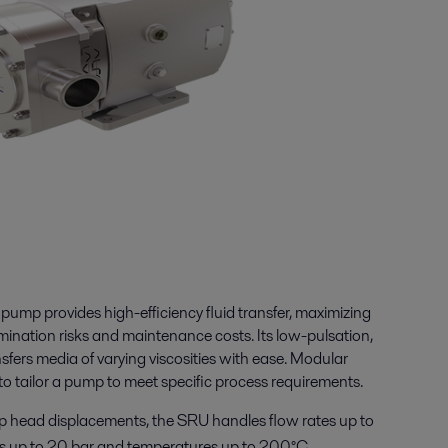
pump provides high-efficiency fluid transfer, maximizing
ination risks and maintenance costs. Its low-pulsation,
fers media of varying viscosities with ease. Modular
y to tailor a pump to meet specific process requirements.
mp head displacements, the SRU handles flow rates up to
res up to 20 bar and temperatures up to 200°C.