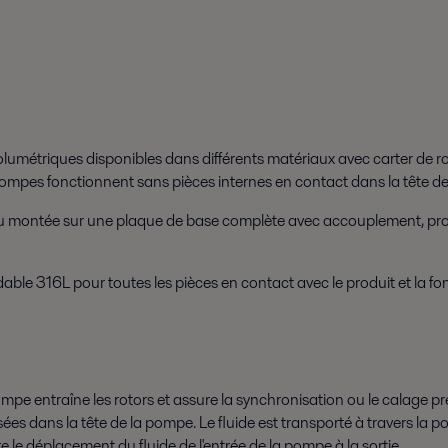
umétriques disponibles dans différents matériaux avec carter de rotor
s pompes fonctionnent sans pièces internes en contact dans la tête 
ou montée sur une plaque de base complète avec accouplement, pro
able 316L pour toutes les pièces en contact avec le produit et la fo
pe entraîne les rotors et assure la synchronisation ou le calage pré
 dans la tête de la pompe. Le fluide est transporté à travers la pom
tre le déplacement du fluide de l'entrée de la pompe à la sortie.