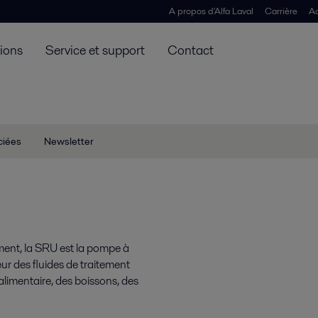
A propos d'Alfa Laval
Carrière
Ac
tions
Service et support
Contact
ciées
Newsletter
ment, la SRU est la pompe à
eur des fluides de traitement
oalimentaire, des boissons, des