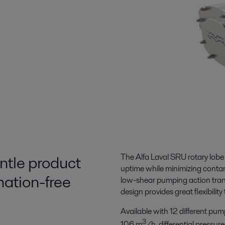
ntle product
The Alfa Laval SRU rotary lobe 
uptime while minimizing contam
ation-free
low-shear pumping action trans
design provides great flexibilit
Available with 12 different pu
3
106 m
/h, differential pressu