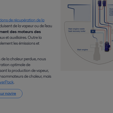
tions de récupération de la
uisent de la vapeur ou de l'eau
ement des moteurs des
ux et auxiliaires. Outre la
blement les émissions et
n de la chaleur perdue, nous
ration optimale de
ant la production de vapeur,
onsommateurs de chaleur, mais
owerPack
.
sur navire