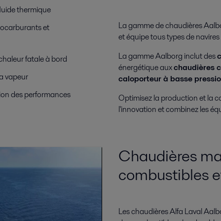
luide thermique
La gamme de chaudières Aalbor
iocarburants et
et équipe tous types de navires 
La gamme Aalborg inclut des
c
chaleur fatale à bord
énergétique aux
chaudières 
la vapeur
caloporteur à basse pressi
tion des performances
Optimisez la production et la 
l'innovation et combinez les éq
Chaudières ma
combustibles e
Les chaudières Alfa Laval Aalbo