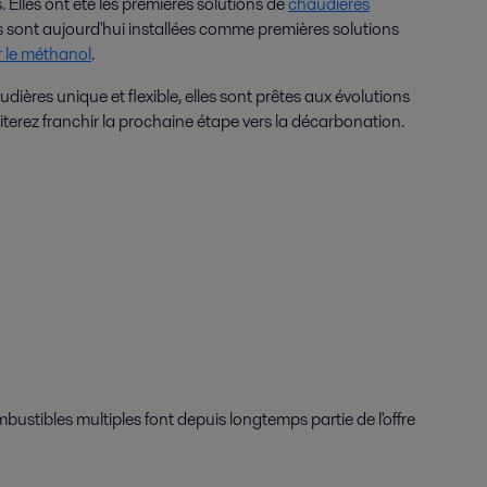
 Elles ont été les premières solutions de
chaudières
les sont aujourd'hui installées comme premières solutions
r le méthanol
.
ières unique et flexible, elles sont prêtes aux évolutions
terez franchir la prochaine étape vers la décarbonation.
mbustibles multiples font depuis longtemps partie de l'offre