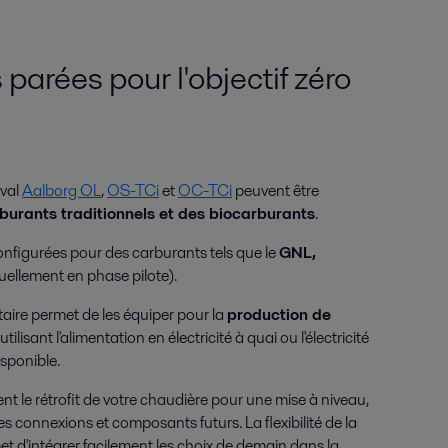
parées pour l'objectif zéro
aval
Aalborg OL
,
OS-TCi
et
OC-TCi
peuvent être
burants traditionnels et des biocarburants
.
onfigurées pour des carburants tels que le
GNL,
uellement en phase pilote).
ire permet de les équiper pour la
production de
 utilisant l'alimentation en électricité à quai ou l'électricité
isponible.
 le rétrofit de votre chaudière pour une mise à niveau,
s connexions et composants futurs. La flexibilité de la
t d'intégrer facilement les choix de demain dans la