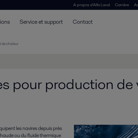
A propos d'Alfa Laval
Carrière
Ac
tions
Service et support
Contact
t de chaleur
s pour production de 
uipent les navires depuis près
u chaude ou du fluide thermique