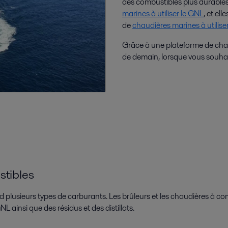
des combustibles plus durables.
marines à utiliser le GNL
, et el
de
chaudières marines à utilise
Grâce à une plateforme de chaud
de demain, lorsque vous souhai
stibles
rd plusieurs types de carburants. Les brûleurs et les chaudières à co
L ainsi que des résidus et des distillats.