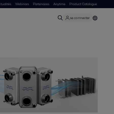
tualités
Webinars
Partenaires
Anytime
Product Catalogue
se connecter