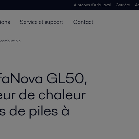
A propos d'Alfa Laval
Carrière
Ac
tions
Service et support
Contact
 combustible
AlfaNova GL50,
ur de chaleur
 de piles à