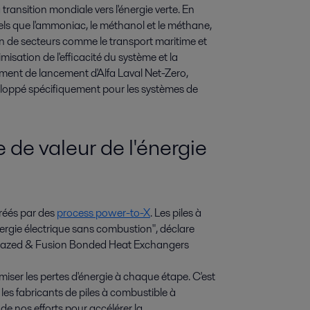
ransition mondiale vers l'énergie verte. En 
tels que l'ammoniac, le méthanol et le méthane, 
n de secteurs comme le transport maritime et 
imisation de l'efficacité du système et la 
ement de lancement d'Alfa Laval Net-Zero, 
oppé spécifiquement pour les systèmes de 
 de valeur de l'énergie
réés par des
process power-to-X
. Les piles à
ergie électrique sans combustion", déclare
Brazed & Fusion Bonded Heat Exchangers
nimiser les pertes d'énergie à chaque étape. C'est
 les fabricants de piles à combustible à
e de nos efforts pour accélérer la