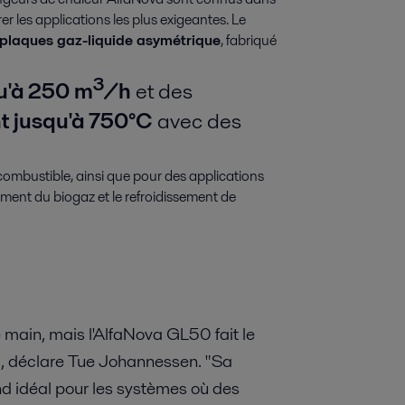
er les applications les plus exigeantes. Le
plaques gaz-liquide asymétrique
, fabriqué
3
qu'à 250 m
/h
et des
t jusqu'à 750°C
avec des
 combustible, ainsi que pour des applications
tement du biogaz et le refroidissement de
e main, mais l'AlfaNova GL50 fait le
e", déclare Tue Johannessen. "Sa
nd idéal pour les systèmes où des