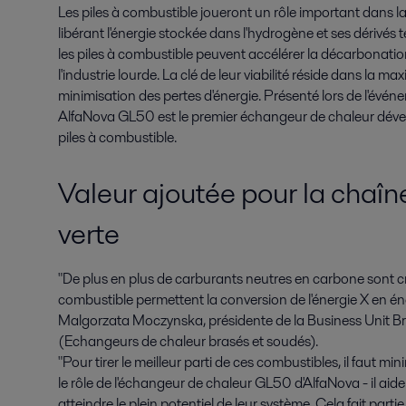
Les piles à combustible joueront un rôle important dans la t
libérant l'énergie stockée dans l'hydrogène et ses dérivés 
les piles à combustible peuvent accélérer la décarbonatio
l'industrie lourde. La clé de leur viabilité réside dans la max
minimisation des pertes d'énergie. Présenté lors de l'évén
AlfaNova GL50 est le premier échangeur de chaleur dével
piles à combustible.
Valeur ajoutée pour la chaîne
verte
"De plus en plus de carburants neutres en carbone sont c
combustible permettent la conversion de l'énergie X en én
Malgorzata Moczynska, présidente de la Business Unit 
(Echangeurs de chaleur brasés et soudés).
"Pour tirer le meilleur parti de ces combustibles, il faut mi
le rôle de l'échangeur de chaleur GL50 d'AlfaNova - il aide
atteindre le plein potentiel de leur système. Cela fait parti