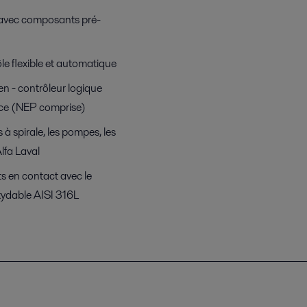
e avec composants pré-
e flexible et automatique
ien - contrôleur logique
nce (NEP comprise)
 spirale, les pompes, les
lfa Laval
ts en contact avec le
oxydable AISI 316L