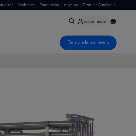
tualités
Webinars
Partenaires
Anytime
Product Catalogue
se connecter
Demander un devis