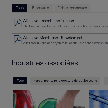
Tous
Brochures
Fiches techniques
Alfa Laval - membrane filtration
The brochure explains what membrane filtration is, how it work
Alfa Laval Membrane-UF system.pdf
Alfa Laval ultrafiltration system for continuous concentration an
Industries associées
Tous
Agroalimentaire, produits laitiers et boissons