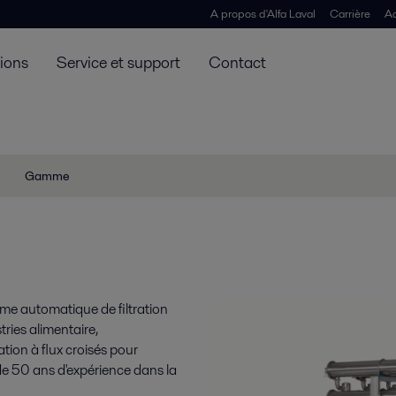
A propos d'Alfa Laval
Carrière
Ac
tions
Service et support
Contact
Gamme
me automatique de filtration
ries alimentaire,
ation à flux croisés pour
 de 50 ans d'expérience dans la