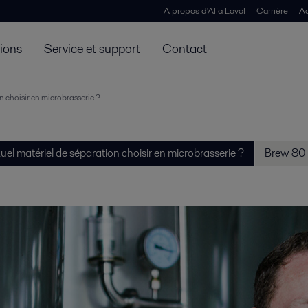
A propos d'Alfa Laval
Carrière
Ac
tions
Service et support
Contact
n choisir en microbrasserie ?
uel matériel de séparation choisir en microbrasserie ?
Brew 80 