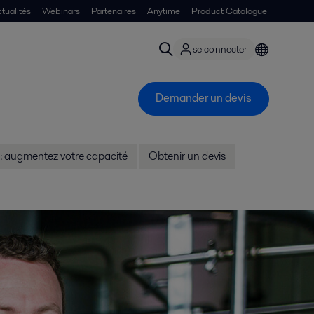
tualités
Webinars
Partenaires
Anytime
Product Catalogue
se connecter
Demander un devis
: augmentez votre capacité
Obtenir un devis