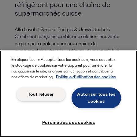
réfrigérant pour une chaîne de
supermarchés suisse
Alfa Laval et Simaka Energie & Umwelttechnik
GmbH ont conçu ensemble une solution innovante
de pompe à chaleur pour une chaîne de
supermarchés suisse. Le système est composé de 3
échangeurs de chaleur à plaques brasées Alfa Laval
En cliquant sur « Accepter tous les cookies », vous acceptez
de grande capacité et utilise du propane à faible
le stockage de cookies sur votre appareil pour améliorer la
navigation sur le site, analyser son utilisation et contribuer à
PRG comme réfrigérant, ce qui garantit une
nos efforts de marketing.
Politique d'utilisation des cookies
durabilité à long terme, une efficacité énergétique et
un fonctionnement sûr.
Tout refuser
Autoriser tous les
cookies
Paramètres des cookies