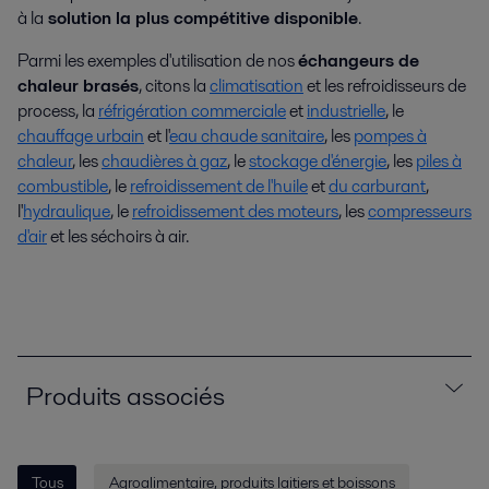
à la
solution la plus compétitive disponible
.
Parmi les exemples d'utilisation de nos
échangeurs de
chaleur brasés
, citons la
climatisation
et les refroidisseurs de
process, la
réfrigération commerciale
et
industrielle
, le
chauffage urbain
et l'
eau chaude sanitaire
, les
pompes à
chaleur
, les
chaudières à gaz
, le
stockage d'énergie
, les
piles à
combustible
, le
refroidissement de l'huile
et
du carburant
,
l'
hydraulique
, le
refroidissement des moteurs
, les
compresseurs
d'air
et les séchoirs à air.
Produits associés
Tous
Agroalimentaire, produits laitiers et boissons