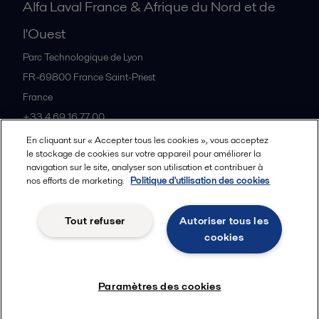
Alfa Laval France & Afrique du Nord et de
l'Ouest
Parc Technologique de Lyon
FR-69800
France Saint-Priest
France
+33 4 69 16 77 00
En cliquant sur « Accepter tous les cookies », vous acceptez
le stockage de cookies sur votre appareil pour améliorer la
Tous les bureaux et partenaires
navigation sur le site, analyser son utilisation et contribuer à
nos efforts de marketing.
Politique d'utilisation des cookies
Tout refuser
Autoriser tous les
Cookies policy
Legal terms and conditions
cookies
Suivre
Paramètres des cookies
© 2015-2026, ALFA LAVAL