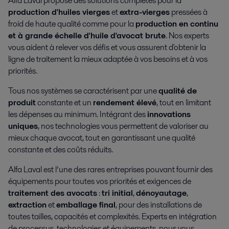
Alfa Laval propose des solutions complètes pour la
production d'huiles vierges
et
extra-vierges
pressées à
froid de haute qualité comme pour la
production en continu
et à grande échelle d'huile d'avocat brute
. Nos experts
vous aident à relever vos défis et vous assurent d'obtenir la
ligne de traitement la mieux adaptée à vos besoins et à vos
priorités.
Tous nos systèmes se caractérisent par une
qualité de
produit
constante et un
rendement élevé
, tout en limitant
les dépenses au minimum. Intégrant des
innovations
uniques
, nos technologies vous permettent de valoriser au
mieux chaque avocat, tout en garantissant une qualité
constante et des coûts réduits.
Alfa Laval est l’une des rares entreprises pouvant fournir des
équipements pour toutes vos priorités et exigences de
traitement des avocats
:
tri initial
,
dénoyautage
,
extraction
et
emballage final
, pour des installations de
toutes tailles, capacités et complexités. Experts en intégration
de processus, technologies et équipements, nous vous