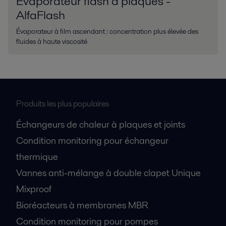
Évaporateur flash à plaques -
AlfaFlash
Évaporateur à film ascendant : concentration plus élevée des
fluides à haute viscosité
Produits les plus populaires
Échangeurs de chaleur à plaques et joints
Condition monitoring pour échangeur
thermique
Vannes anti-mélange à double clapet Unique
Mixproof
Bioréacteurs à membranes MBR
Condition monitoring pour pompes