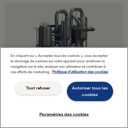
En cliquant sur « Accepter tous les cookies », vous acceptez
le stockage de cookies sur votre appareil pour améliorer la
navigation sur le site, analyser son utilisation et contribuer à
nos efforts de marketing.
Politique d'utilisation des cookies
Évaporateur à film ascendant -
AlfaVap
Tout refuser
Autoriser tous les
Compact et efficace, l'évaporateur à film ascendant AlfaVap
cookies
concentre les liquides à faible et moyen encrassement et les
liquides très visqueux dans une large gamme d'applications et
d'industries.
Paramètres des cookies