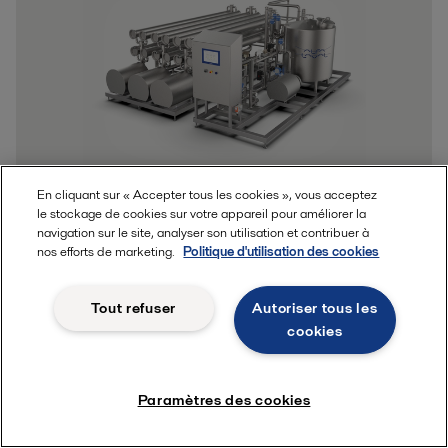
En cliquant sur « Accepter tous les cookies », vous acceptez
Ultrafiltration systems for animal
le stockage de cookies sur votre appareil pour améliorer la
navigation sur le site, analyser son utilisation et contribuer à
blood processing
nos efforts de marketing.
Politique d'utilisation des cookies
Système de filtration membranaire automatique et flexible pour
une ultrafiltration rentable
Tout refuser
Autoriser tous les
cookies
Paramètres des cookies