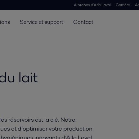
A propos d'Alfa Laval
Carrière
Ac
tions
Service et support
Contact
u lait
s réservoirs est la clé. Notre
ues et d’optimiser votre production
hygiéniques innovants d’Alfa Laval