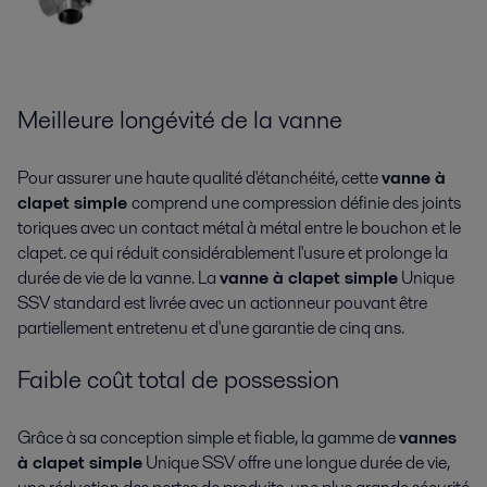
Meilleure longévité de la vanne
Production laitière
Pour assurer une haute qualité d'étanchéité, cette
vanne à
clapet simple
comprend une compression définie des joints
Gamme d'équipements pour la production laitière
toriques avec un contact métal à métal entre le bouchon et le
clapet. ce qui réduit considérablement l'usure et prolonge la
durée de vie de la vanne. La
vanne à clapet simple
Unique
SSV standard est livrée avec un actionneur pouvant être
partiellement entretenu et d'une garantie de cinq ans.
Faible coût total de possession
Grâce à sa conception simple et fiable, la gamme de
vannes
à clapet simple
Unique SSV offre une longue durée de vie,
Produits d'entretien