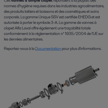
Ces
vannes à simple clapet
répondent à la plupart des
La fabrication efficace de formulations extrêmement différentiées pour
normes d'hygiène requises dans les industries agroalimentaire,
les produits cosmétiques et de soins corporels nécessite l'expertise des
des produits laitiers et boissons et des cosmétiques et soins
procédés et une vaste gamme d'équipements hygiéniques.
corporels. La gamme Unique SSV est certifiée EHEDG et est
autorisée à porter le symbole 3-A. La gamme de vannes à
clapet Alfa Laval offre également une traçabilité totale
conformément à la réglementation n° 1935/2004 de l'UE sur
les denrées alimentaires.
Reportez-vous à la
Documentation
pour plus d'informations.
Production agroalimentaire
Les produits alimentaires doivent répondre aux attentes des clients. Les
technologies Alfa Laval de transformation y contribuent : goût et texture
justes, bonne hygiène et faibles coûts opérationnels.