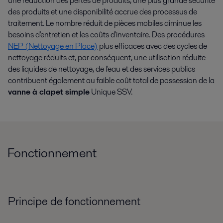
une réduction des pertes de produits, une plus grande sécurité
La fabrication des produits ménagers nécessite la connaissance des
des produits et une disponibilité accrue des processus de
procédés et une vaste gamme d'équipements hygiéniques pour assurer
traitement. Le nombre réduit de pièces mobiles diminue les
la sécurité, l'hygiène et la qualité. Alfa Laval a les deux.
besoins d'entretien et les coûts d'inventaire. Des procédures
NEP (Nettoyage en Place)
plus efficaces avec des cycles de
nettoyage réduits et, par conséquent, une utilisation réduite
Plus
des liquides de nettoyage, de l'eau et des services publics
contribuent également au faible coût total de possession de la
vanne à clapet simple
Unique SSV.
Fonctionnement
Principe de fonctionnement