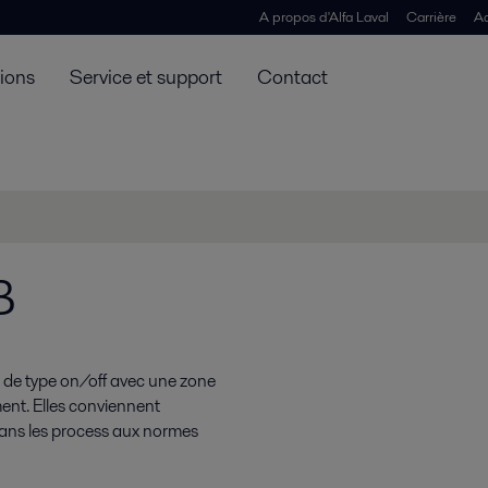
A propos d'Alfa Laval
Carrière
Ac
tions
Service et support
Contact
B
 de type on/off avec une zone
ment. Elles conviennent
 dans les process aux normes