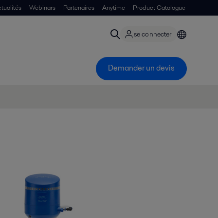
tualités
Webinars
Partenaires
Anytime
Product Catalogue
se connecter
Demander un devis