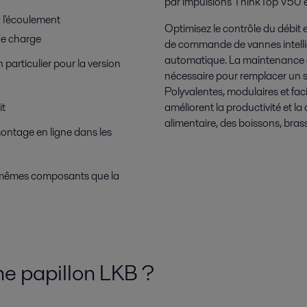
par impulsions ThinkTop V50 et
à l'écoulement
Optimisez le contrôle du débit e
 de charge
de commande de vannes intelli
automatique. La maintenance es
n particulier pour la version
nécessaire pour remplacer un 
Polyvalentes, modulaires et fac
it
améliorent la productivité et la q
alimentaire, des boissons, brass
ontage en ligne dans les
es mêmes composants que la
e papillon LKB ?