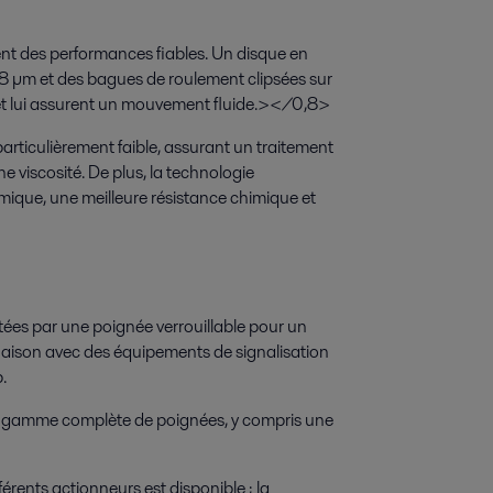
nt des performances fiables. Un disque en
,8 µm et des bagues de roulement clipsées sur
 et lui assurent un mouvement fluide.></0,8>
particulièrement faible, assurant un traitement
e viscosité. De plus, la technologie
ermique, une meilleure résistance chimique et
ées par une poignée verrouillable pour un
aison avec des équipements de signalisation
.
e gamme complète de poignées, y compris une
érents actionneurs est disponible ; la