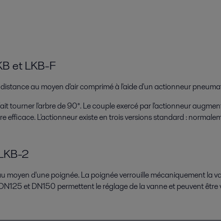
KB et LKB-F
istance au moyen d'air comprimé à l'aide d'un actionneur pneuma
fait tourner l'arbre de 90°. Le couple exercé par l'actionneur augmen
re efficace. L'actionneur existe en trois versions standard : norma
 LKB-2
oyen d'une poignée. La poignée verrouille mécaniquement la vann
 DN125 et DN150 permettent le réglage de la vanne et peuvent être v