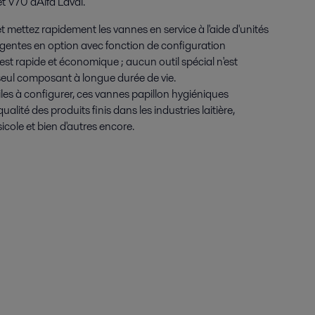
 V70 d'Alfa Laval.
t mettez rapidement les vannes en service à l'aide d'unités
gentes en option avec fonction de configuration
t rapide et économique ; aucun outil spécial n'est
seul composant à longue durée de vie.
iles à configurer, ces vannes papillon hygiéniques
ualité des produits finis dans les industries laitière,
icole et bien d'autres encore.