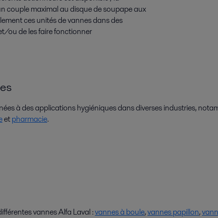
 un couple maximal au disque de soupape aux
acilement ces unités de vannes dans des
et/ou de les faire fonctionner
es
ées à des applications hygiéniques dans diverses industries, not
e
et
pharmacie
.
fférentes vannes Alfa Laval :
vannes à boule
,
vannes papillon
,
vann