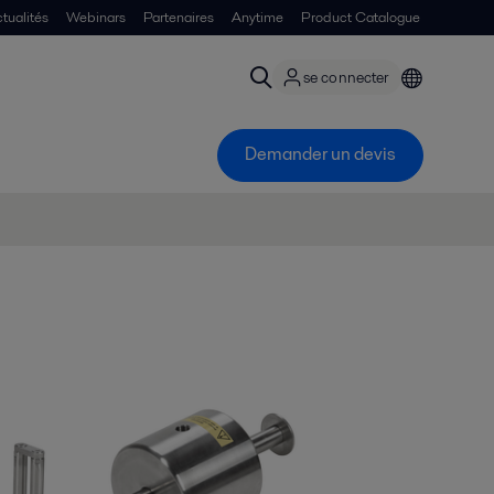
tualités
Webinars
Partenaires
Anytime
Product Catalogue
se connecter
Demander un devis