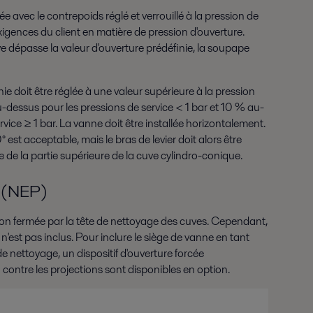
ée avec le contrepoids réglé et verrouillé à la pression de
ences du client en matière de pression d'ouverture.
e dépasse la valeur d'ouverture prédéfinie, la soupape
ie doit être réglée à une valeur supérieure à la pression
au-dessus pour les pressions de service < 1 bar et 10 % au-
vice ≥ 1 bar. La vanne doit être installée horizontalement.
est acceptable, mais le bras de levier doit alors être
ntre de la partie supérieure de la cuve cylindro-conique.
 (NEP)
ion fermée par la tête de nettoyage des cuves. Cependant,
'est pas inclus. Pour inclure le siège de vanne en tant
e nettoyage, un dispositif d'ouverture forcée
contre les projections sont disponibles en option.