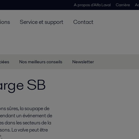
A propos d'Alfa Laval
Carrière
Ac
tions
Service et support
Contact
ciées
Nos meilleurs conseils
Newsletter
arge SB
ons sûres, la soupape de
 pendant un événement de
s dans les secteurs de la
ssons. La valve peut être
.