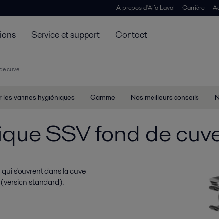
A propos d'Alfa Laval
Carrière
Ac
tions
Service et support
Contact
de cuve
r les vannes hygiéniques
Gamme
Nos meilleurs conseils
N
ique SSV fond de cuv
qui s'ouvrent dans la cuve
 (version standard).