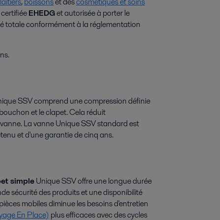
laitiers
,
boissons
et des
cosmétiques et soins
certifiée
EHEDG
et autorisée à porter le
é totale conformément à la réglementation
ns.
 Unique SSV comprend une compression définie
 bouchon et le clapet. Cela réduit
la vanne. La vanne Unique SSV standard est
tenu et d'une garantie de cinq ans.
et simple
Unique SSV offre une longue durée
de sécurité des produits et une disponibilité
ièces mobiles diminue les besoins d'entretien
yage En Place)
plus efficaces avec des cycles