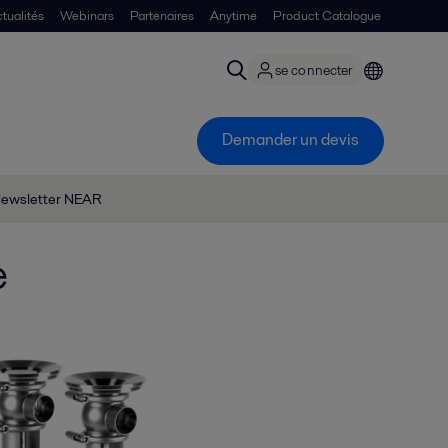
tualités
Webinars
Partenaires
Anytime
Product Catalogue
se connecter
Demander un devis
ewsletter NEAR
e