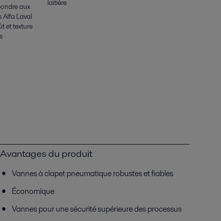
laitière
épondre aux
s Alfa Laval
t et texture
s
Avantages du produit
Vannes à clapet pneumatique robustes et fiables
Économique
Vannes pour une sécurité supérieure des processus