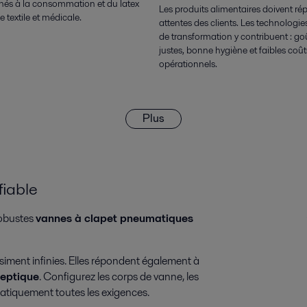
nés à la consommation et du latex
Les produits alimentaires doivent r
ie textile et médicale.
attentes des clients. Les technologie
de transformation y contribuent : goû
justes, bonne hygiène et faibles coût
opérationnels.
Plus
fiable
robustes
vannes à clapet pneumatiques
siment infinies. Elles répondent également à
septique
. Configurez les corps de vanne, les
ratiquement toutes les exigences.