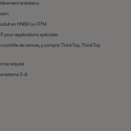
tièrement entretenu
ssion
 produit en HNBR ou FPM
E pour applications spéciales
de contrôle de vannes, y compris ThinkTop, ThinkTop
orme requise
face externe 3-A