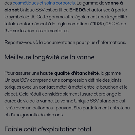
des
cosmétiques et soins corporels
. La gamme de
vanne à
clapet
Unique SSV est certifiée
EHEDG
et autorisée à porter
le symbole 3-A. Cette gamme offre également une traçabilité
totale conformément à la réglementation n° 1935/2004 de
l'UE sur les denrées alimentaires.
Reportez-vous à la documentation pour plus d'informations.
Meilleure longévité de la vanne
Production laitière
Pour assurer une
haute qualité d'étanchéité
, la gamme
Gamme d'équipements pour la production laitière
Unique SSV comprend une compression définie des joints
toriques avec un contact métal à métal entre le bouchon et le
clapet. Cela réduit considérablement l'usure et prolonge la
durée de vie de la vanne. La vanne Unique SSV standard est
Plus
livrée avec un actionneur pouvant être partiellement entretenu
et d'une garantie de cinq ans.
Faible coût d'exploitation total