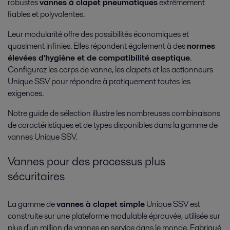
robustes
vannes à clapet pneumatiques
extrêmement
fiables et polyvalentes.
Leur modularité offre des possibilités économiques et
quasiment infinies. Elles répondent également à des
normes
élevées d'hygiène et de compatibilité aseptique
.
Configurez les corps de vanne, les clapets et les actionneurs
Unique SSV pour répondre à pratiquement toutes les
exigences.
Cosmétiques et soins corporels
Notre guide de sélection illustre les nombreuses combinaisons
de caractéristiques et de types disponibles dans la gamme de
La fabrication efficace de formulations extrêmement différentiées pour
les produits cosmétiques et de soins corporels nécessite l'expertise des
vannes Unique SSV.
procédés et une vaste gamme d'équipements hygiéniques.
Vannes pour des processus plus
sécuritaires
La gamme de
vannes à clapet simple
Unique SSV est
construite sur une plateforme modulable éprouvée, utilisée sur
plus d'un million de vannes en service dans le monde. Fabriqué