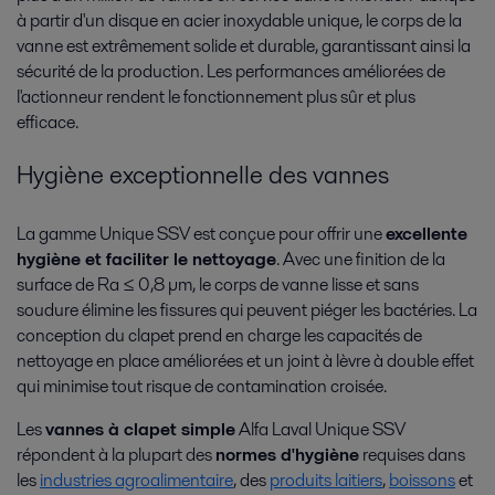
à partir d'un disque en acier inoxydable unique, le corps de la
vanne est extrêmement solide et durable, garantissant ainsi la
sécurité de la production. Les performances améliorées de
Production agricole
l'actionneur rendent le fonctionnement plus sûr et plus
Equipements de transformation du sucre et amidon destinés à la
efficace.
consommation et du latex pour l'industrie textile et médicale.
Hygiène exceptionnelle des vannes
La gamme Unique SSV est conçue pour offrir une
excellente
hygiène et faciliter le nettoyage
. Avec une finition de la
surface de Ra ≤ 0,8 µm, le corps de vanne lisse et sans
soudure élimine les fissures qui peuvent piéger les bactéries. La
conception du clapet prend en charge les capacités de
nettoyage en place améliorées et un joint à lèvre à double effet
qui minimise tout risque de contamination croisée.
Production agroalimentaire
Les
vannes à clapet simple
Alfa Laval Unique SSV
Les produits alimentaires doivent répondre aux attentes des clients. Les
répondent à la plupart des
normes d'hygiène
requises dans
technologies Alfa Laval de transformation y contribuent : goût et texture
les
industries agroalimentaire
, des
produits laitiers
,
boissons
et
justes, bonne hygiène et faibles coûts opérationnels.